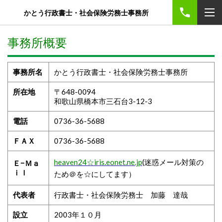
かとう行政書士・社会保険労務士事務所
事務所概要
事務所名
かとう行政書士・社会保険労務士事務所
所在地
〒648-0094
和歌山県橋本市三石台3-12-3
電話
0736-36-5688
ＦＡＸ
0736-36-5688
heaven24☆iris.eonet.ne.jp
(迷惑メール対策の
Ｅ−Ｍａ
ｉｌ
ため＠を☆にしてます）
代表者
行政書士・社会保険労務士 加藤 達哉
設立
2003年１０月