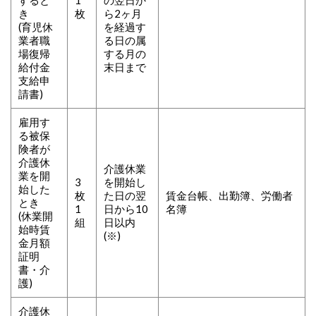
すると
1
の翌日か
き
枚
ら2ヶ月
(育児休
を経過す
業者職
る日の属
場復帰
する月の
給付金
末日まで
支給申
請書)
雇用す
る被保
険者が
介護休
介護休業
業を開
3
を開始し
始した
枚
た日の翌
賃金台帳、出勤簿、労働者
とき
1
日から10
名簿
(休業開
組
日以内
始時賃
(※)
金月額
証明
書・介
護)
介護休