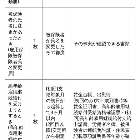
勤届)
被保険
者の氏
名に変
更があ
被保険者
ったと
1
が氏名を
き
その事実が確認できる書類
枚
変更した
(雇用保
その都度
険被保
険者氏
名変更
届)
高年齢
(初回)支
雇用継
給対象月
賃金台帳、出勤簿、
続給付
の初日か
(初回のみ)六十歳到達時等
を受け
ら起算し
賃金証明書、高年齢雇用継
ようと
て4ヶ月
続給付受給資格確認票・(初
すると
1
以内
回)高年齢雇用継続給付支給
き
枚
(2回目以
申請書、労働者名簿、被保
(高年齢
降)安定所
険者の運転免許証・住民票
雇用継
から指定
記載事項証明書等年齢が確
続給付