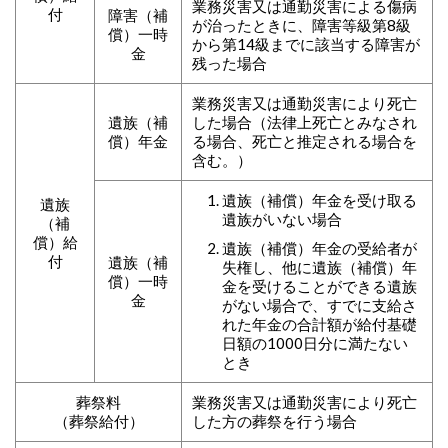
業務災害又は通勤災害による傷病
付
障害（補
が治ったときに、障害等級第8級
償）一時
から第14級までに該当する障害が
金
残った場合
業務災害又は通勤災害により死亡
遺族（補
した場合（法律上死亡とみなされ
償）年金
る場合、死亡と推定される場合を
含む。）
遺族（補償）年金を受け取る
遺族
遺族がいない場合
（補
償）給
遺族（補償）年金の受給者が
付
遺族（補
失権し、他に遺族（補償）年
償）一時
金を受けることができる遺族
金
がない場合で、すでに支給さ
れた年金の合計額が給付基礎
日額の1000日分に満たない
とき
葬祭料
業務災害又は通勤災害により死亡
（葬祭給付）
した方の葬祭を行う場合