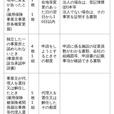
在地等変
法人の場合は、登記簿謄
があったと
枚
更のあっ
(抄)本等
き
た日の翌
法人でない場合は、その
(雇用保険
1
日から1
事実を証明する書類
事業主事業
枚
0日以内
所各種変更
届)
独立した一
の事業所と
4
申請をし
申請に係る施設の従業員
認められな
枚
ようとす
数がわかる書類、会社の
いとき
1
るときそ
組織図等、申請書の記載
(事業所非
組
の都度
事項が確認できる書類
該当承認申
請書)
事業主が代
理人を選任
又は解任し
たとき
5
代理人を
(雇用保険
枚
選任又は
被保険者関
1
解任した
係届出事務
組
その都度
等代理人選