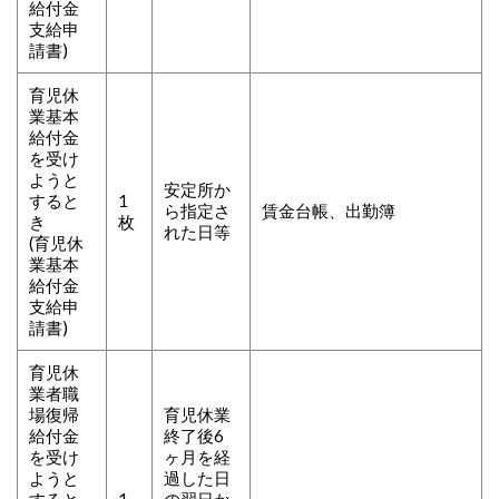
給付金
支給申
請書)
育児休
業基本
給付金
を受け
ようと
安定所か
すると
1
ら指定さ
賃金台帳、出勤簿
き
枚
れた日等
(育児休
業基本
給付金
支給申
請書)
育児休
業者職
場復帰
育児休業
給付金
終了後6
を受け
ヶ月を経
ようと
過した日