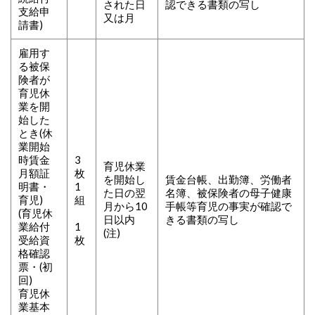
された日
認できる書類の写し
支給申
又は月
請書)
雇用す
る被保
険者が
育児休
業を開
始した
とき(休
業開始
時賃金
3
育児休業
月額証
枚
を開始し
賃金台帳、出勤簿、労働者
明書・
1
た日の翌
名簿、被保険者の母子健康
育児)
組
月から10
手帳等育児の事実が確認で
(育児休
日以内
きる書類の写し
業給付
1
(注)
受給資
枚
格確認
票・(初
回)
育児休
業基本