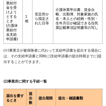
業給付
金を受
介護休業申出書、賃金台
けよう
安定所か
帳、出勤簿、対象家族の氏
とする
1
ら指定さ
名・本人との続柄・性別・
とき
枚
れた日等
生年月日が確認できる住民
(介護休
票記載事項証明書等の写し
業給付
金支給
申請書)
(※)事業主が被保険者に代わって支給申請書を提出する場合に
は、その支給申請書と同時に(支給申請書の提出時期までに)提
出することができます。
(2)事業所に関する手続一覧
提
届出を要す
出
提出期限
提出・確認書類
るとき
数