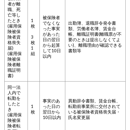
者が離
職、死
亡等し
被保険者
たとき
1
でなくな
出勤簿、退職辞令発令書
(雇用保
枚
った事実
類、労働者名簿、賃金台
険被保
があった
帳、離職証明書(離職票が不
険者資
3
日の翌日
要のときは提出しなくてよ
格喪失
枚
から起算
い)、離職理由が確認できる
届)
1
して10日
書類等
(雇用保
組
以内
険被保
険者離
職証明
書)
同一法
人内で
転勤を
事実のあ
異動辞令書類、賃金台帳、
したと
1
った日の
転勤前事業所に交付されて
き
枚
翌日から
いる被保険者資格喪失届・
(雇用保
10日以内
氏名変更届
険被保
険者転