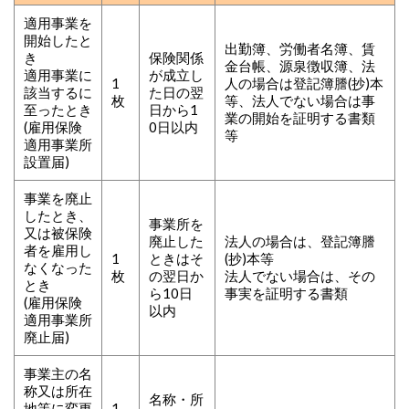
適用事業を
開始したと
出勤簿、労働者名簿、賃
き
保険関係
金台帳、源泉徴収簿、法
適用事業に
が成立し
1
人の場合は登記簿謄(抄)本
該当するに
た日の翌
枚
等、法人でない場合は事
至ったとき
日から1
業の開始を証明する書類
(雇用保険
0日以内
等
適用事業所
設置届)
事業を廃止
したとき、
事業所を
又は被保険
廃止した
法人の場合は、登記簿謄
者を雇用し
1
ときはそ
(抄)本等
なくなった
枚
の翌日か
法人でない場合は、その
とき
ら10日
事実を証明する書類
(雇用保険
以内
適用事業所
廃止届)
事業主の名
称又は所在
名称・所
地等に変更
1