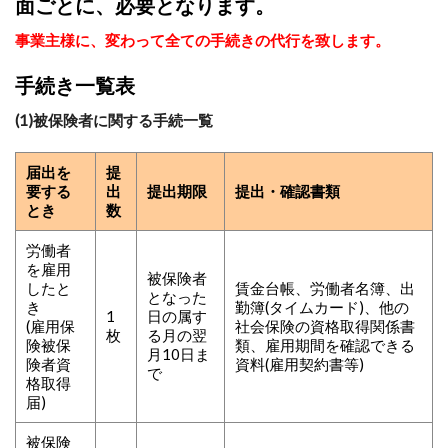
面ごとに、必要となります。
事業主様に、変わって全ての手続きの代行を致します。
手続き一覧表
(1)被保険者に関する手続一覧
届出を
提
要する
出
提出期限
提出・確認書類
とき
数
労働者
を雇用
被保険者
したと
賃金台帳、労働者名簿、出
となった
き
勤簿(タイムカード)、他の
1
日の属す
(雇用保
社会保険の資格取得関係書
枚
る月の翌
険被保
類、雇用期間を確認できる
月10日ま
険者資
資料(雇用契約書等)
で
格取得
届)
被保険