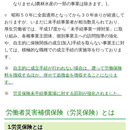
なりません(農林水産の一部の事業は除きます。)。
○ 昭和５０年に全面適用となってから３０年余りが経過して
おりますが、いまだに未手続事業者が相当数見られており、
厚生労働省では、平成17度から「未手続事業一掃対策」に取
り組み、各種事業主団体、個別事業主への訪問指導の強化
や、自主的に保険関係の成立(加入)手続を取らない事業主に対
しては、積極的な職権での成立手続の実施等を行っておりま
す。
※
自主的に成立手続が行われない場合は、遡って労働保険
料を徴収するほか、併せて追徴金を徴収することになりま
す。
※
労災保険未手続事業場に対する罰則が強化されました。
労働者災害補償保険（労災保険）とは
1.労災保険とは