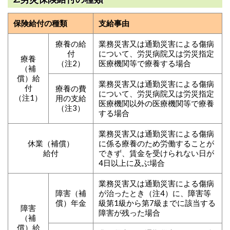
保険給付の種類
支給事由
療養の給
業務災害又は通勤災害による傷病
付
について、労災病院又は労災指定
療養
（注2）
医療機関等で療養する場合
（補
償）給
業務災害又は通勤災害による傷病
付
療養の費
について、労災病院又は労災指定
（注1）
用の支給
医療機関以外の医療機関等で療養
（注3）
する場合
業務災害又は通勤災害による傷病
休業（補償）
に係る療養のため労働することが
給付
できず、賃金を受けられない日が
4日以上に及ぶ場合
業務災害又は通勤災害による傷病
障害（補
が治ったとき（注4）に、障害等
償）年金
級第1級から第7級までに該当する
障害
障害が残った場合
（補
償）給