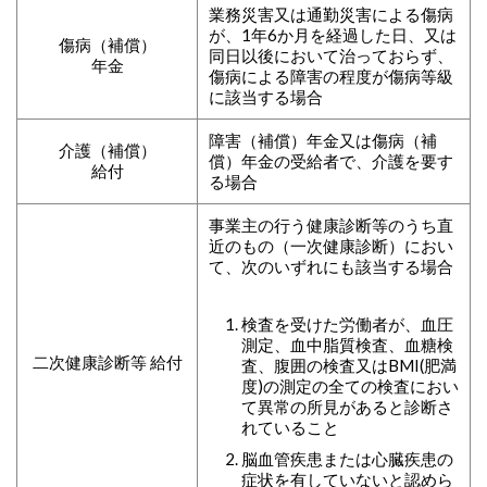
業務災害又は通勤災害による傷病
が、1年6か月を経過した日、又は
傷病（補償）
同日以後において治っておらず、
年金
傷病による障害の程度が傷病等級
に該当する場合
障害（補償）年金又は傷病（補
介護（補償）
償）年金の受給者で、介護を要す
給付
る場合
事業主の行う健康診断等のうち直
近のもの（一次健康診断）におい
て、次のいずれにも該当する場合
検査を受けた労働者が、血圧
測定、血中脂質検査、血糖検
二次健康診断等 給付
査、腹囲の検査又はBMI(肥満
度)の測定の全ての検査におい
て異常の所見があると診断さ
れていること
脳血管疾患または心臓疾患の
症状を有していないと認めら