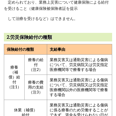
定められており、業務上災害について健康保険による給付
を受けること（健康保険被保険者証を提示
して治療を受けるなど）はできません。
2.労災保険給付の種類
保険給付の種類
支給事由
療養の給
業務災害又は通勤災害による傷病
付
について、労災病院又は労災指定
療養
（注2）
医療機関等で療養する場合
（補
償）給
業務災害又は通勤災害による傷病
付
療養の費
について、労災病院又は労災指定
（注1）
用の支給
医療機関以外の医療機関等で療養
（注3）
する場合
業務災害又は通勤災害による傷病
休業（補償）
に係る療養のため労働することが
給付
できず、賃金を受けられない日が