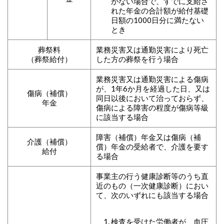
がない場合で、すでに支給さ
れた年金の合計額が給付基礎
日額の1000日分に満たない
とき
葬祭料
業務災害又は通勤災害により死亡
（葬祭給付）
した方の葬祭を行う場合
業務災害又は通勤災害による傷病
が、1年6か月を経過した日、又は
傷病（補償）
同日以後において治っておらず、
年金
傷病による障害の程度が傷病等級
に該当する場合
障害（補償）年金又は傷病（補
介護（補償）
償）年金の受給者で、介護を要す
給付
る場合
事業主の行う健康診断等のうち直
近のもの（一次健康診断）におい
て、次のいずれにも該当する場合
検査を受けた労働者が、血圧