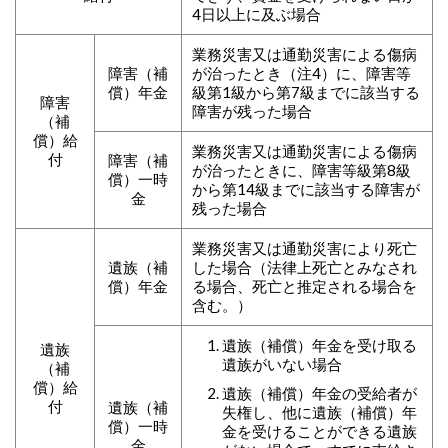
4日以上に及ぶ場合
業務災害又は通勤災害による傷病
障害（補
が治ったとき（注4）に、障害等
償）年金
級第1級から第7級までに該当する
障害
障害が残った場合
（補
償）給
業務災害又は通勤災害による傷病
付
障害（補
が治ったときに、障害等級第8級
償）一時
から第14級までに該当する障害が
金
残った場合
業務災害又は通勤災害により死亡
遺族（補
した場合（法律上死亡とみなされ
償）年金
る場合、死亡と推定される場合を
含む。）
遺族（補償）年金を受け取る
遺族
遺族がいない場合
（補
償）給
遺族（補償）年金の受給者が
付
遺族（補
失権し、他に遺族（補償）年
償）一時
金を受けることができる遺族
金