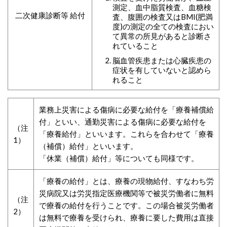
測定、血中脂質検査、血糖検
二次健康診断等 給付
査、腹囲の検査又はBMI(肥満
度)の測定の全ての検査におい
て異常の所見があると診断さ
れていること
脳血管疾患または心臓疾患の
症状を有していないと認めら
れること
業務上災害による傷病に必要な給付を「療養補償給
付」といい、通勤災害による傷病に必要な給付を
（注
「療養給付」といいます。これらを合わせて「療養
1）
（補償）給付」といいます。
「休業（補償）給付」等についても同様です。
「療養の給付」とは、療養の現物給付、すなわち労
災病院又は労災指定医療機関等で被災労働者に無料
（注
で療養の給付を行うことです。この場合被災労働者
2）
は無料で療養を受けられ、療養に要した費用は直接