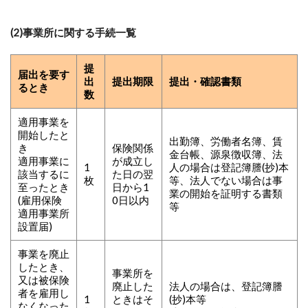
(2)事業所に関する手続一覧
提
届出を要す
出
提出期限
提出・確認書類
るとき
数
適用事業を
開始したと
出勤簿、労働者名簿、賃
き
保険関係
金台帳、源泉徴収簿、法
適用事業に
が成立し
1
人の場合は登記簿謄(抄)本
該当するに
た日の翌
枚
等、法人でない場合は事
至ったとき
日から1
業の開始を証明する書類
(雇用保険
0日以内
等
適用事業所
設置届)
事業を廃止
したとき、
事業所を
又は被保険
廃止した
法人の場合は、登記簿謄
者を雇用し
1
ときはそ
(抄)本等
なくなった