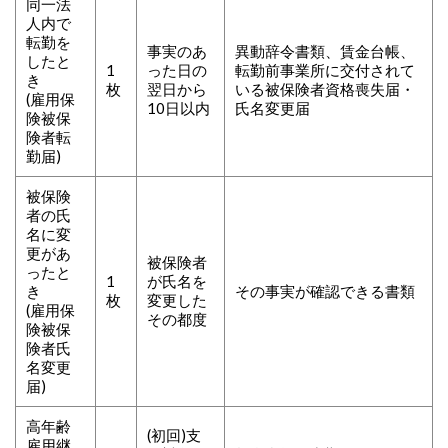
同一法
人内で
転勤を
事実のあ
異動辞令書類、賃金台帳、
したと
1
った日の
転勤前事業所に交付されて
き
枚
翌日から
いる被保険者資格喪失届・
(雇用保
10日以内
氏名変更届
険被保
険者転
勤届)
被保険
者の氏
名に変
更があ
被保険者
ったと
1
が氏名を
き
その事実が確認できる書類
枚
変更した
(雇用保
その都度
険被保
険者氏
名変更
届)
高年齢
(初回)支
雇用継