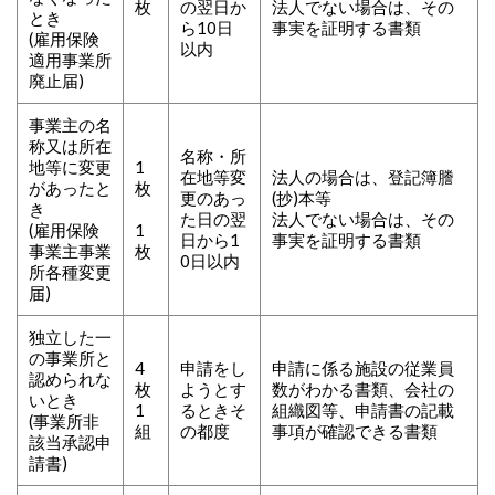
枚
の翌日か
法人でない場合は、その
とき
ら10日
事実を証明する書類
(雇用保険
以内
適用事業所
廃止届)
事業主の名
称又は所在
名称・所
地等に変更
1
在地等変
法人の場合は、登記簿謄
があったと
枚
更のあっ
(抄)本等
き
た日の翌
法人でない場合は、その
(雇用保険
1
日から1
事実を証明する書類
事業主事業
枚
0日以内
所各種変更
届)
独立した一
の事業所と
4
申請をし
申請に係る施設の従業員
認められな
枚
ようとす
数がわかる書類、会社の
いとき
1
るときそ
組織図等、申請書の記載
(事業所非
組
の都度
事項が確認できる書類
該当承認申
請書)