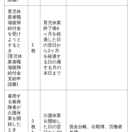
育児休
業者職
場復帰
育児休業
給付金
終了後6
を受け
ヶ月を経
ようと
過した日
すると
1
の翌日か
き
枚
ら2ヶ月
(育児休
を経過す
業者職
る日の属
場復帰
する月の
給付金
末日まで
支給申
請書)
雇用す
る被保
険者が
介護休
介護休業
業を開
3
を開始し
始した
枚
た日の翌
賃金台帳、出勤簿、労働者
とき