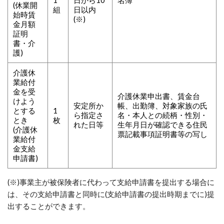
1
日から10
名簿
(休業開
組
日以内
始時賃
(※)
金月額
証明
書・介
護)
介護休
業給付
金を受
介護休業申出書、賃金台
けよう
安定所か
帳、出勤簿、対象家族の氏
とする
1
ら指定さ
名・本人との続柄・性別・
とき
枚
れた日等
生年月日が確認できる住民
(介護休
票記載事項証明書等の写し
業給付
金支給
申請書)
(※)事業主が被保険者に代わって支給申請書を提出する場合に
は、その支給申請書と同時に(支給申請書の提出時期までに)提
出することができます。