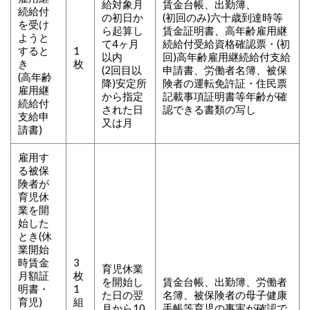
給対象月
賃金台帳、出勤簿、
続給付
の初日か
(初回のみ)六十歳到達時等
を受け
ら起算し
賃金証明書、高年齢雇用継
ようと
て4ヶ月
続給付受給資格確認票・(初
すると
1
以内
回)高年齢雇用継続給付支給
き
枚
(2回目以
申請書、労働者名簿、被保
(高年齢
降)安定所
険者の運転免許証・住民票
雇用継
から指定
記載事項証明書等年齢が確
続給付
された日
認できる書類の写し
支給申
又は月
請書)
雇用す
る被保
険者が
育児休
業を開
始した
とき(休
業開始
時賃金
3
育児休業
月額証
枚
を開始し
賃金台帳、出勤簿、労働者
明書・
1
た日の翌
名簿、被保険者の母子健康
育児)
組
月から10
手帳等育児の事実が確認で