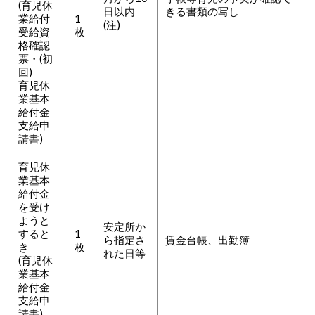
(育児休
日以内
きる書類の写し
業給付
1
(注)
受給資
枚
格確認
票・(初
回)
育児休
業基本
給付金
支給申
請書)
育児休
業基本
給付金
を受け
ようと
安定所か
すると
1
ら指定さ
賃金台帳、出勤簿
き
枚
れた日等
(育児休
業基本
給付金
支給申
請書)