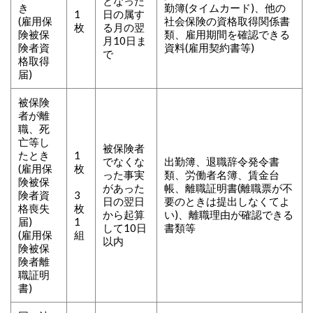
となった
き
勤簿(タイムカード)、他の
1
日の属す
(雇用保
社会保険の資格取得関係書
枚
る月の翌
険被保
類、雇用期間を確認できる
月10日ま
険者資
資料(雇用契約書等)
で
格取得
届)
被保険
者が離
職、死
亡等し
被保険者
たとき
1
でなくな
出勤簿、退職辞令発令書
(雇用保
枚
った事実
類、労働者名簿、賃金台
険被保
があった
帳、離職証明書(離職票が不
険者資
3
日の翌日
要のときは提出しなくてよ
格喪失
枚
から起算
い)、離職理由が確認できる
届)
1
して10日
書類等
(雇用保
組
以内
険被保
険者離
職証明
書)